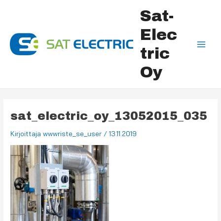
Siirry
Post
Main
Sat-
sisältöön
navigation
Men
Elec
tric
Oy
sat_electric_oy_13052015_035
Kirjoittaja
wwwriste_se_user
/
13.11.2019