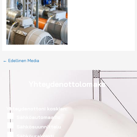
←
Edellinen Media
Yhteydenottolomake
Yhteydenottoni koskien:
Sähköautomaatio
Sähkösuunnittelu
Sähköurakointi