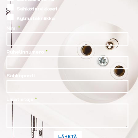
Sähkötarvikkeet
Kylmätekniikka
Nimi
*
Puhelinnumero
*
Sähköposti
Lisätietoja
*
LÄHETÄ