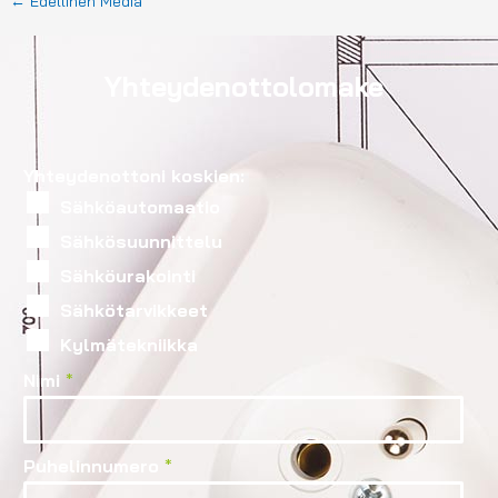
←
Edellinen Media
Yhteydenottolomake
Yhteydenottoni koskien:
Sähköautomaatio
Sähkösuunnittelu
Sähköurakointi
Sähkötarvikkeet
Kylmätekniikka
Nimi
*
Puhelinnumero
*