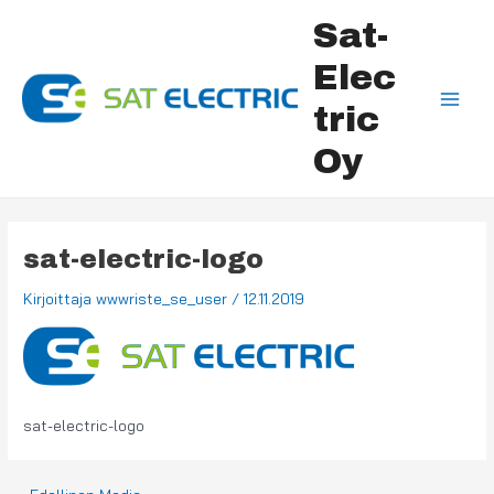
Siirry
Post
Main
Sat-
sisältöön
navigation
Men
Elec
tric
Oy
sat-electric-logo
Kirjoittaja
wwwriste_se_user
/
12.11.2019
sat-electric-logo