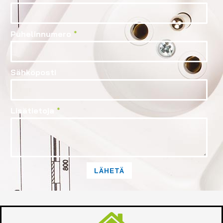
Puhelinnumero
*
Sähköposti
Lisätietoja
*
LÄHETÄ