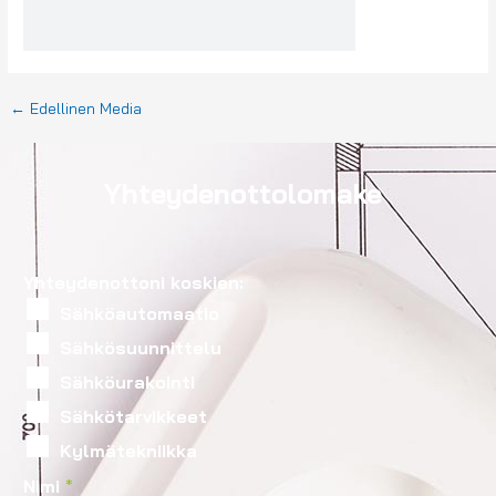
←
Edellinen Media
Yhteydenottolomake
Yhteydenottoni koskien:
Sähköautomaatio
Sähkösuunnittelu
Sähköurakointi
Sähkötarvikkeet
Kylmätekniikka
Nimi
*