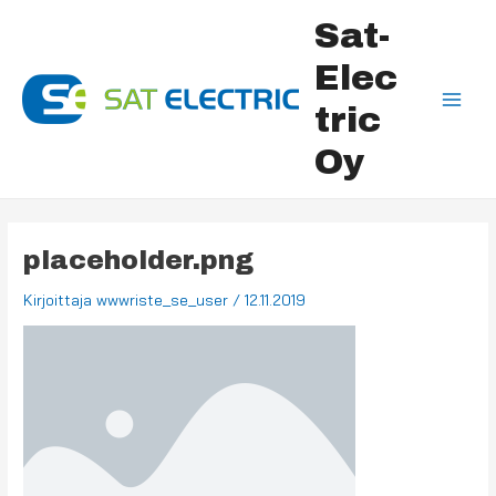
Siirry
Post
Main
Sat-
sisältöön
navigation
Men
Elec
tric
Oy
placeholder.png
Kirjoittaja
wwwriste_se_user
/
12.11.2019