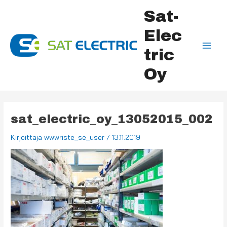
Siirry
Main
Sat-
sisältöön
Men
Elec
tric
Oy
sat_electric_oy_13052015_002
Kirjoittaja
wwwriste_se_user
/
13.11.2019