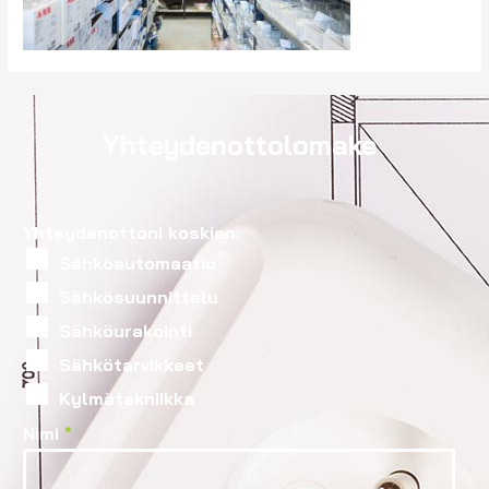
Yhteydenottolomake
Yhteydenottoni koskien:
Sähköautomaatio
Sähkösuunnittelu
Sähköurakointi
Sähkötarvikkeet
Kylmätekniikka
Nimi
*