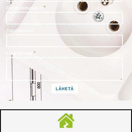
Puhelinnumero
*
Sähköposti
Lisätietoja
*
LÄHETÄ