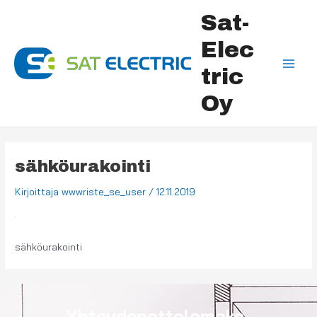
Siirry
Main
Sat-
sisältöön
Men
Elec
tric
Oy
sähköurakointi
Kirjoittaja
wwwriste_se_user
/
12.11.2019
sähköurakointi
Yhteydenottolomake