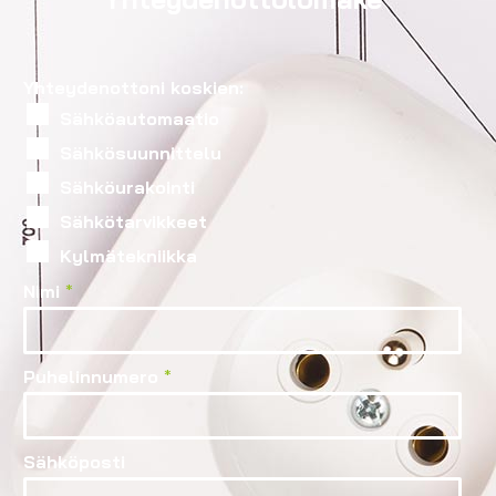
Yhteydenottoni koskien:
Sähköautomaatio
Sähkösuunnittelu
Sähköurakointi
Sähkötarvikkeet
Kylmätekniikka
Nimi
*
Puhelinnumero
*
Sähköposti